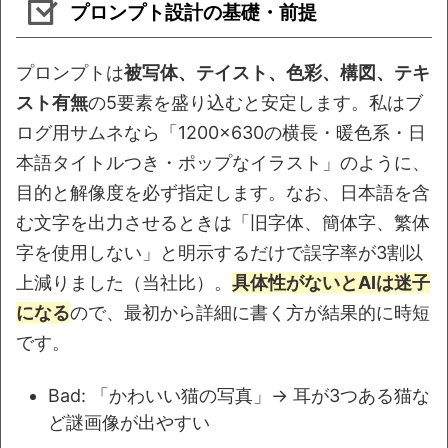
プロンプト設計の基礎・前提
プロンプトは
被写体、テイスト、色彩、構図、テキ
スト有無
の5要素を盛り込むと安定します。私はブ
ログ用サムネなら「1200×630の横長・暖色系・日
本語タイトルつき・ポップなイラスト」のように、
目的と解像度を必ず指定します。なお、日本語を含
む文字を出力させるときは「旧字体、簡体字、繁体
字を使用しない」と明示するだけで誤字率が3割以
上減りました（当社比）。
具体性がないとAIは迷子
になる
ので、最初から詳細に書く方が結果的に時短
です。
Bad: 「かわいい猫の写真」→ 耳が3つある猫な
ど謎画像が出やすい