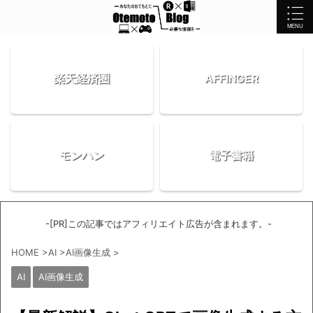
楽天経済圏
AFFINGER
モンハン
電子書籍
-[PR]この記事ではアフィリエイト広告が含まれます。-
HOME
>
AI
>
AI画像生成
>
AI
AI画像生成