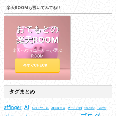
楽天ROOMも覗いてみてね‼
おてもとの
楽天ROOM
楽天へヴィユーザーが選ぶ
ROOM
今すぐCHECK
タグまとめ
AI
affinger
Amazon
AI校正ツール
AI画像生成
the thor
Twitter
ブログ