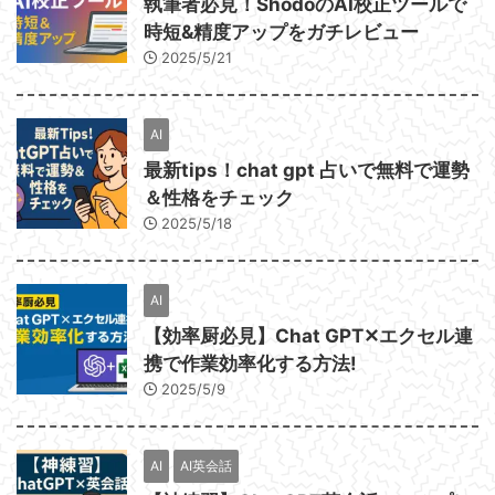
執筆者必見！ShodoのAI校正ツールで
時短&精度アップをガチレビュー
2025/5/21
AI
最新tips！chat gpt 占いで無料で運勢
＆性格をチェック
2025/5/18
AI
【効率厨必見】Chat GPT✕エクセル連
携で作業効率化する方法!
2025/5/9
AI
AI英会話