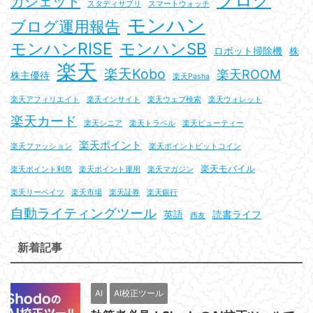
ガジェット
スタディサプリ
スマートウォッチ
モンハン
ブログ運用報告
モンハンRISE
モンハンSB
ロボット掃除機
株
楽天
楽天Kobo
楽天ROOM
株主優待
楽天Pasha
楽天アフィリエイト
楽天インサイト
楽天ウェブ検索
楽天ウォレット
楽天カード
楽天シニア
楽天トラベル
楽天ビューティー
楽天ポイント
楽天ファッション
楽天ポイントビットコイン
楽天モバイル
楽天ポイント利息
楽天ポイント運用
楽天マガジン
楽天リーベイツ
楽天市場
楽天証券
楽天銀行
自動ライティングツール
英語
読書ライフ
西友
新着記事
AI
AI校正ツール