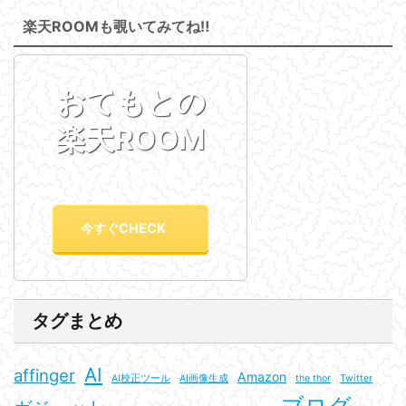
楽天ROOMも覗いてみてね‼
おてもとの
楽天ROOM
楽天へヴィユーザーが選ぶ
ROOM
今すぐCHECK
タグまとめ
AI
affinger
Amazon
AI校正ツール
AI画像生成
the thor
Twitter
ブログ