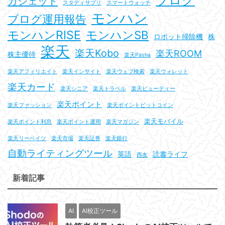
ガジェット
スタディサプリ
スマートウォッチ
モンハン
ブログ運用報告
モンハンRISE
モンハンSB
ロボット掃除機
株
楽天
楽天Kobo
楽天ROOM
株主優待
楽天Pasha
楽天アフィリエイト
楽天インサイト
楽天ウェブ検索
楽天ウォレット
楽天カード
楽天シニア
楽天トラベル
楽天ビューティー
楽天ポイント
楽天ファッション
楽天ポイントビットコイン
楽天モバイル
楽天ポイント利息
楽天ポイント運用
楽天マガジン
楽天リーベイツ
楽天市場
楽天証券
楽天銀行
自動ライティングツール
英語
読書ライフ
西友
新着記事
AI
AI校正ツール