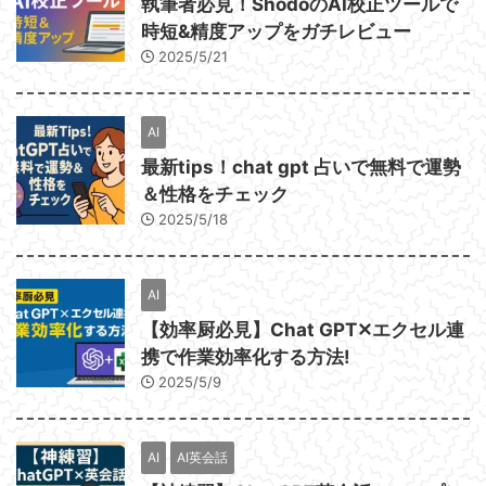
執筆者必見！ShodoのAI校正ツールで
時短&精度アップをガチレビュー
2025/5/21
AI
最新tips！chat gpt 占いで無料で運勢
＆性格をチェック
2025/5/18
AI
【効率厨必見】Chat GPT✕エクセル連
携で作業効率化する方法!
2025/5/9
AI
AI英会話