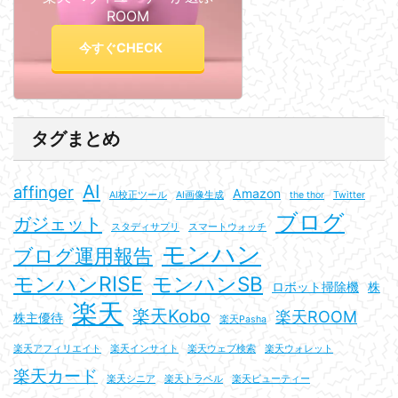
ROOM
今すぐCHECK
タグまとめ
AI
affinger
Amazon
AI校正ツール
AI画像生成
the thor
Twitter
ブログ
ガジェット
スタディサプリ
スマートウォッチ
モンハン
ブログ運用報告
モンハンRISE
モンハンSB
ロボット掃除機
株
楽天
楽天Kobo
楽天ROOM
株主優待
楽天Pasha
楽天アフィリエイト
楽天インサイト
楽天ウェブ検索
楽天ウォレット
楽天カード
楽天シニア
楽天トラベル
楽天ビューティー