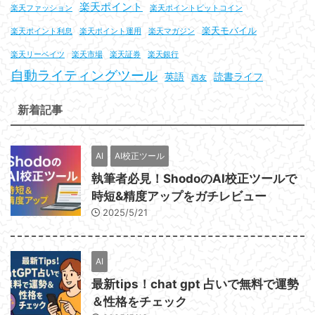
楽天ポイント
楽天ファッション
楽天ポイントビットコイン
楽天モバイル
楽天ポイント利息
楽天ポイント運用
楽天マガジン
楽天リーベイツ
楽天市場
楽天証券
楽天銀行
自動ライティングツール
英語
読書ライフ
西友
新着記事
AI
AI校正ツール
執筆者必見！ShodoのAI校正ツールで
時短&精度アップをガチレビュー
2025/5/21
AI
最新tips！chat gpt 占いで無料で運勢
＆性格をチェック