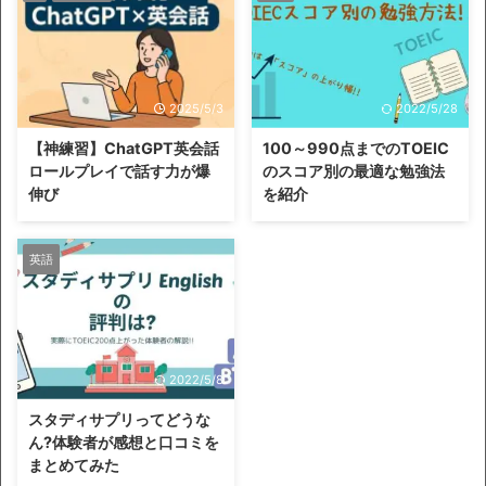
2025/5/3
2022/5/28
【神練習】ChatGPT英会話
100～990点までのTOEIC
ロールプレイで話す力が爆
のスコア別の最適な勉強法
伸び
を紹介
英語
2022/5/8
スタディサプリってどうな
ん?体験者が感想と口コミを
まとめてみた