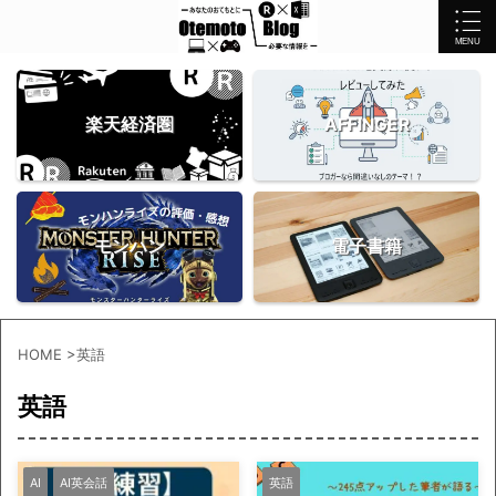
楽天経済圏
AFFINGER
モンハン
電子書籍
HOME
>
英語
英語
AI
AI英会話
英語