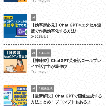
2025/5/18
AI
【効率厨必見】Chat GPT✕エクセル連
携で作業効率化する方法!
2025/5/9
AI
AI英会話
【神練習】ChatGPT英会話ロールプレ
イで話す力が爆伸び
2025/5/3
AI
AI画像生成
【最新解説】Chat GPTで画像生成する
方法まとめ！プロンプトもあるよ