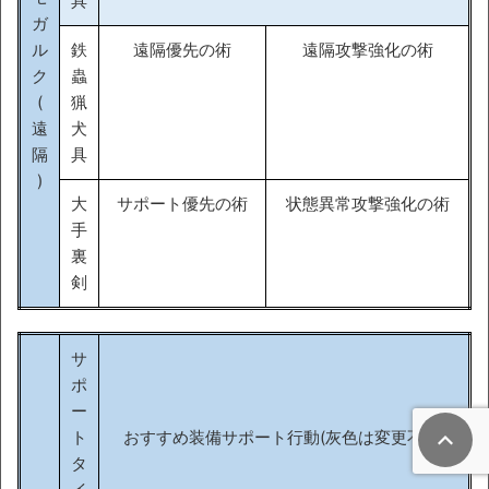
具
ガ
ル
鉄
遠隔優先の術
遠隔攻撃強化の術
ク
蟲
(
猟
遠
犬
隔
具
)
大
サポート優先の術
状態異常攻撃強化の術
手
裏
剣
サ
ポ
ー
ト
おすすめ装備サポート行動(灰色は変更不可)
タ