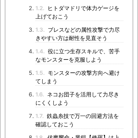
1.2.
ヒトダマドリで体力ゲージを
上げておこう
1.3.
ブレスなどの属性攻撃で力尽
きやすい方は耐性を見直そう
1.4.
役に立つ生存スキルで、苦手
なモンスターを克服しよう
1.5.
モンスターの攻撃方向へ避け
てしまう
1.6.
ネコお団子を活用して力尽き
にくくしよう
1.7.
鉄蟲糸技で万一の回避方法を
確認しておこう
1.8.
伏魔響命・業鎧【修羅】は上