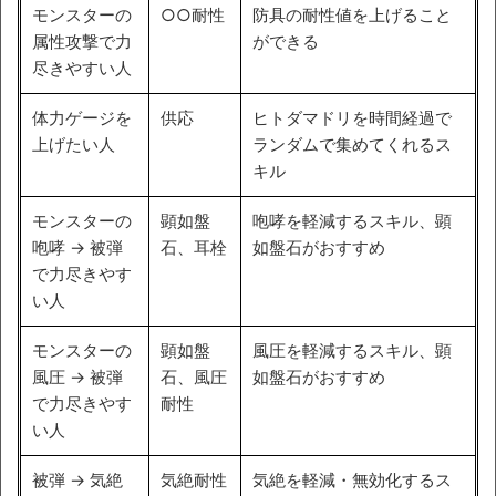
モンスターの
○○耐性
防具の耐性値を上げること
属性攻撃で力
ができる
尽きやすい人
体力ゲージを
供応
ヒトダマドリを時間経過で
上げたい人
ランダムで集めてくれるス
キル
モンスターの
顕如盤
咆哮を軽減するスキル、顕
咆哮 → 被弾
石、耳栓
如盤石がおすすめ
で力尽きやす
い人
モンスターの
顕如盤
風圧を軽減するスキル、顕
風圧 → 被弾
石、風圧
如盤石がおすすめ
で力尽きやす
耐性
い人
被弾 → 気絶
気絶耐性
気絶を軽減・無効化するス