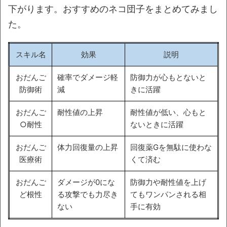
下がります。おすすめのネコ団子をまとめてみまし
た。
スキル名
効果
説明
おだんご
確率でダメージ軽
防御力が心もとないと
防御術
減
きに活躍
おだんご
耐性値の上昇
耐性値が低い、心もと
○耐性
ないときに活躍
おだんご
体力回復量の上昇
回復薬Gを無駄に使わな
医療術
くて済む
おだんご
ダメージが0にな
防御力や耐性値を上げ
ど根性
る攻撃でも力尽き
てもワンパンされる相
ない
手に有効