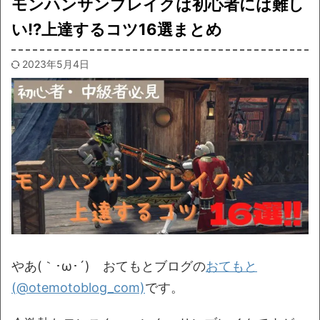
モンハンサンブレイクは初心者には難し
い!?上達するコツ16選まとめ
2023年5月4日
やあ(｀･ω･´)ゞおてもとブログの
おてもと
(@otemotoblog_com)
です。