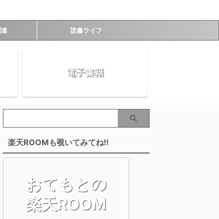
関連
読書ライフ
電子書籍
楽天ROOMも覗いてみてね‼
おてもとの
楽天ROOM