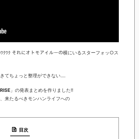
)o))ﾜｸﾜｸ それにオトモアイルーの横にいるスターフォッ○ス
てちょっと整理ができない....
ISE
」の発表まとめを作りました!!
、来たるべきモンハンライフへの
目次