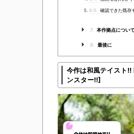
6.5.
確認できた既存
7.
本作拠点につい
8.
最後に
今作は和風テイスト!!
ンスター!!]