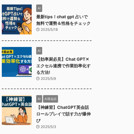
AI
最新tips！chat gpt 占いで
無料で運勢＆性格をチェック
2025/5/18
AI
【効率厨必見】Chat GPT✕
エクセル連携で作業効率化す
る方法!
2025/5/9
AI
AI英会話
【神練習】ChatGPT英会話
ロールプレイで話す力が爆伸
び
2025/5/3