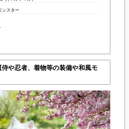
モンスター
て
 [侍や忍者、着物等の装備や和風モ