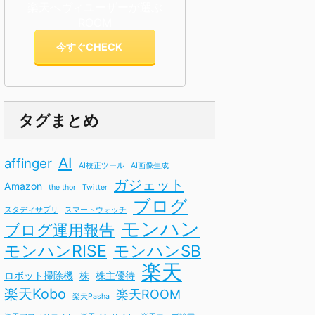
楽天へヴィユーザーが選ぶ
ROOM
今すぐCHECK
タグまとめ
AI
affinger
AI校正ツール
AI画像生成
ガジェット
Amazon
the thor
Twitter
ブログ
スタディサプリ
スマートウォッチ
モンハン
ブログ運用報告
モンハンRISE
モンハンSB
楽天
ロボット掃除機
株
株主優待
楽天Kobo
楽天ROOM
楽天Pasha