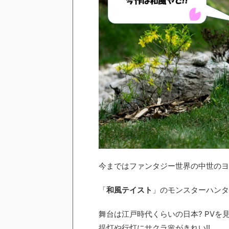
今まではファンタジー世界の中世のヨ
「
和風テイスト
」のモンスターハンタ
舞台は江戸時代くらいの日本? PVを
提灯や行灯にサクラ🌸がきれい!!