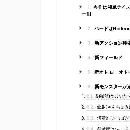
1.
今作は和風テイス
ー!!]
2.
ハードはNinten
3.
新アクション翔虫
4.
新フィールド
5.
新オトモ 「オト
6.
新モンスターが追
6.1.
鎌鼬龍(かまいた
6.2.
傘鳥(さんちょう
6.3.
河童蛙(かっぱが
6.4.
怨虎竜(おんこり