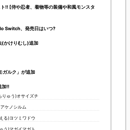
ト!! [侍や忍者、着物等の装備や和風モンスタ
do Switch、発売日はいつ?
(かけりむし)追加
モガルク」が追加
加!!
ちりゅう)オサイズチ
)アケノシルム
える)ヨツミワドウ
ゅう)マガイマガト