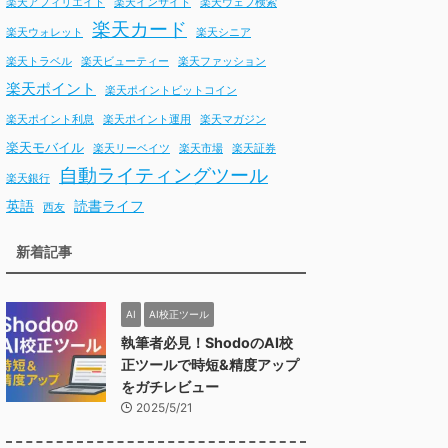
楽天アフィリエイト
楽天インサイト
楽天ウェブ検索
楽天カード
楽天ウォレット
楽天シニア
楽天トラベル
楽天ビューティー
楽天ファッション
楽天ポイント
楽天ポイントビットコイン
楽天ポイント利息
楽天ポイント運用
楽天マガジン
楽天モバイル
楽天リーベイツ
楽天市場
楽天証券
自動ライティングツール
楽天銀行
英語
読書ライフ
西友
新着記事
AI
AI校正ツール
執筆者必見！ShodoのAI校
正ツールで時短&精度アップ
をガチレビュー
2025/5/21