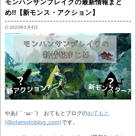
モンハンサンブレイクの最新情報まと
め!!【新モンス・アクション】
2023年5月4日
やあ(｀･ω･´)ゞおてもとブログの
おてもと
(@otemotoblog_com)
です。