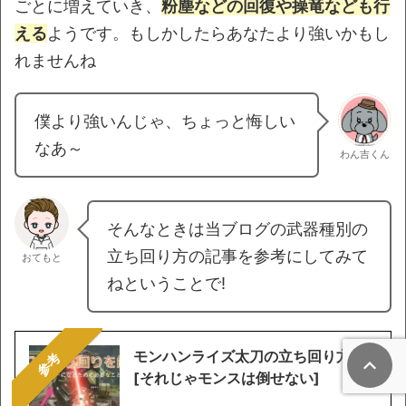
ごとに増えていき、
粉塵などの回復や操竜なども行
える
ようです。もしかしたらあなたより強いかもし
れませんね
僕より強いんじゃ、ちょっと悔しい
なあ～
わん吉くん
そんなときは当ブログの武器種別の
立ち回り方の記事を参考にしてみて
おてもと
ねということで!
モンハンライズ太刀の立ち回り方
参考
[それじゃモンスは倒せない]