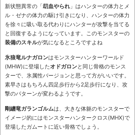
新状態異常の「
刧血やられ
」はハンターの体力とメ
ル・ゼナの体力の駆け引きになり、ハンターの体力
を徐々に吸い取る代わりにハンターが攻撃を当てる
と回復するようになっています。このモンスターの
装備のスキル
が気になるところですよね
氷狼竜ルナガロン
はモンスターハンターワールド
(MHW)に登場した
オドガロン
と同じ骨格のモンス
ターで、氷属性バージョンと思って方がいいです。
素早さはもちろん四足歩行から2足歩行になり、攻
撃のパターンが変わるようです。
剛纏竜ガランゴルム
は、大きな体躯のモンスターで
イメージ的にはモンスターハンタークロス(MHX)で
登場したガムートに近い骨格でしょう。