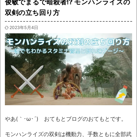
俊敏でまるで暗殺者!? モンハンライズの
双剣の立ち回り方
2023年5月4日
やあ(｀･ω･´)ゞおてもとブログのおてもとです。
モンハンライズの双剣は機動力、手数ともに全部武