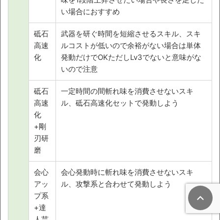
い場合におすすめ
砥石
武器を研ぐ時間を短縮させるスキル、スキ
高速
ルコストが低いので余裕がない場合は単体
化
発動だけでOKただしLv3でないと意味がな
いので注意
砥石
一定時間の間斬れ味を消費させないスキ
高速
ル、砥石高速化セットで発動しよう
化
+剛
刃研
磨
会心
会心発動時に斬れ味を消費させないスキ
アッ
ル、攻撃系と合わせて発動しよう
プ系
+達
人芸