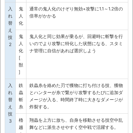
入
鬼
通常の鬼人化のけぞり無効+攻撃に1.1～1.2倍の
れ
人
倍率がかかる
替
化
え
鬼
鬼人化と同じ効果が乗るが、回避時に斬撃を行
技
人
いのでより攻撃に特化した状態になる、スタミ
2
化
ナ管理に自信があれば選択しよう
[
獣
]
入
鉄
鉄蟲糸を絡めた刃で獲物に打ち付ける技、獲物
れ
蟲
とハンターが糸で繋がり攻撃するたびに追加ダ
替
斬
メージが入る、時間終了時に大きなダメージが
え
糸
炸裂する。
技
櫓
翔蟲を上方に放ち、自身を移動させる技空中乱
3
越
舞などに派生させやすく空中戦で活躍する。