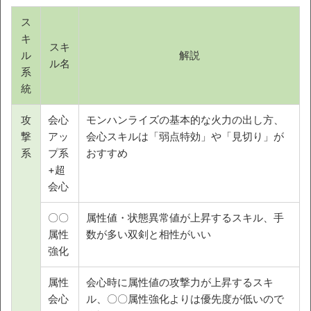
ス
キ
スキ
ル
解説
ル名
系
統
攻
会心
モンハンライズの基本的な火力の出し方、
撃
アッ
会心スキルは「弱点特効」や「見切り」が
系
プ系
おすすめ
+超
会心
〇〇
属性値・状態異常値が上昇するスキル、手
属性
数が多い双剣と相性がいい
強化
属性
会心時に属性値の攻撃力が上昇するスキ
会心
ル、〇〇属性強化よりは優先度が低いので