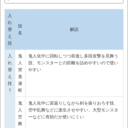
入
れ
技
替
解説
名
え
技
入
鬼
鬼人化中に回転しつつ前進し多段攻撃を見舞う
れ
人
技、モンスターとの距離を詰めやすいので使い
替
突
やすい
え
進
技
連
1
斬
鬼
鬼人化中に宙返りしながら剣を振りおろす技、
人
空中乱舞などに派生させやすい、大型モンスタ
空
ーなどに有効だが使いにくい
舞