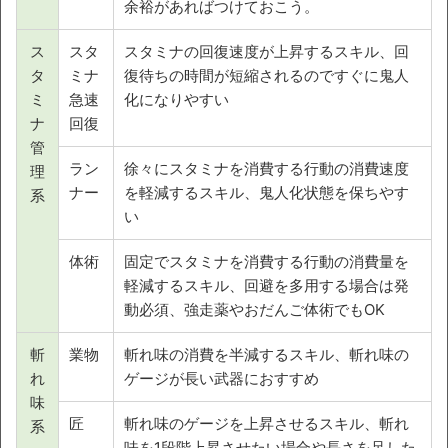
余裕があればつけておこう。
ス
スタ
スタミナの回復速度が上昇するスキル、回
タ
ミナ
復待ちの時間が短縮されるのですぐに鬼人
ミ
急速
化になりやすい
ナ
回復
管
ラン
徐々にスタミナを消費する行動の消費速度
理
ナー
を軽減するスキル、鬼人化状態を保ちやす
系
い
体術
固定でスタミナを消費する行動の消費量を
軽減するスキル、回避を多用する場合は発
動必須、強走薬やおだんご体術でもOK
斬
業物
斬れ味の消費を半減するスキル、斬れ味の
れ
ゲージが長い武器におすすめ
味
匠
斬れ味のゲージを上昇させるスキル、斬れ
系
味を1段階上昇させたい場合や長さを足した